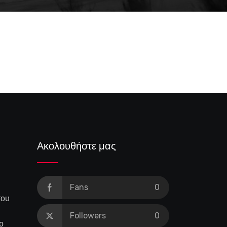
Πώς ο κύβος ενός καθηγητή στη
Βουδαπέστη έγινε το πιο διάσημο παζλ
στην ιστορία της
Ακολουθήστε μας
Fans
0
του
Followers
0
ο