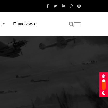
ς
Επικοινωνία
Pop Stories
Παιχνίδια
30 Οκτωβρίου 2025
από
Γρηγόρης Κεντητός