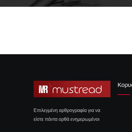
Πως η λέξη ριφιφί κατέληξε να σημαίνει
την τέλεια διάρρηξη
Κορυ
Επιλεγμένη αρθρογραφία για να
είστε πάντα ορθά ενημερωμένοι