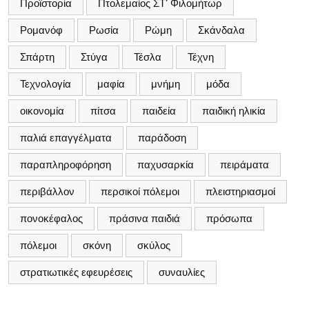
Προϊστορία
Πτολεμαίος ΣΤ’ Φιλομήτωρ
Ρομανόφ
Ρωσία
Ρώμη
Σκάνδαλα
Σπάρτη
Στύγα
Τέσλα
Τέχνη
Τεχνολογία
μαφία
μνήμη
μόδα
οικονομία
πίτσα
παιδεία
παιδική ηλικία
παλιά επαγγέλματα
παράδοση
παραπληροφόρηση
παχυσαρκία
πειράματα
περιβάλλον
περσικοί πόλεμοι
πλειστηριασμοί
πονοκέφαλος
πράσινα παιδιά
πρόσωπα
πόλεμοι
σκόνη
σκύλος
στρατιωτικές εφευρέσεις
συναυλίες