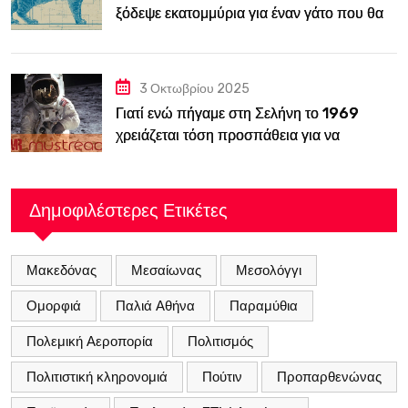
ξόδεψε εκατομμύρια για έναν γάτο που θα
κατασκόπευε την ΕΣΣΔ
3 Οκτωβρίου 2025
Γιατί ενώ πήγαμε στη Σελήνη το 1969
χρειάζεται τόση προσπάθεια για να
ξαναπάμε;
Δημοφιλέστερες Ετικέτες
Μακεδόνας
Μεσαίωνας
Μεσολόγγι
Ομορφιά
Παλιά Αθήνα
Παραμύθια
Πολεμική Αεροπορία
Πολιτισμός
Πολιτιστική κληρονομιά
Πούτιν
Προπαρθενώνας