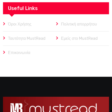
Useful Links
Όροι Χρήσης
Πολιτική απορρήτου
Ταυτότητα MustRead
Εμείς στο MustRead
Επικοινωνία