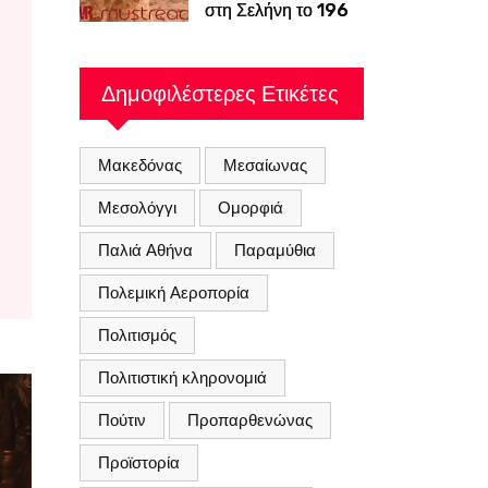
στη Σελήνη το 1969
χρειάζεται τόση
προσπάθεια για να
ξαναπάμε;
Δημοφιλέστερες Ετικέτες
Μακεδόνας
Μεσαίωνας
Μεσολόγγι
Ομορφιά
Παλιά Αθήνα
Παραμύθια
Πολεμική Αεροπορία
Πολιτισμός
Πολιτιστική κληρονομιά
Πούτιν
Προπαρθενώνας
Προϊστορία