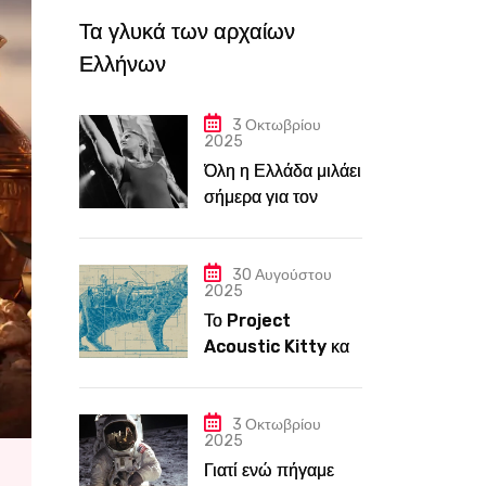
Τα γλυκά των αρχαίων
Ελλήνων
3 Οκτωβρίου
2025
Όλη η Ελλάδα μιλάει
σήμερα για τον
Robbie Williams,
στην Αμερική όμως
λίγοι τον ξέρουν
30 Αυγούστου
2025
Το Project
Acoustic Kitty και
πώς η CIA ξόδεψε
εκατομμύρια για
έναν γάτο που θα
3 Οκτωβρίου
2025
κατασκόπευε την
Γιατί ενώ πήγαμε
ΕΣΣΔ