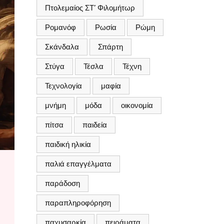
Πτολεμαίος ΣΤ’ Φιλομήτωρ
Ρομανόφ
Ρωσία
Ρώμη
Σκάνδαλα
Σπάρτη
Στύγα
Τέσλα
Τέχνη
Τεχνολογία
μαφία
μνήμη
μόδα
οικονομία
πίτσα
παιδεία
παιδική ηλικία
παλιά επαγγέλματα
παράδοση
παραπληροφόρηση
παχυσαρκία
πειράματα