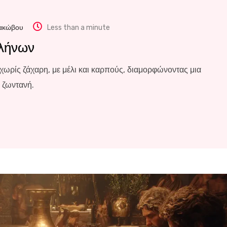
Ιακώβου
Less than a minute
λλήνων
χωρίς ζάχαρη, με μέλι και καρπούς, διαμορφώνοντας μια
 ζωντανή.