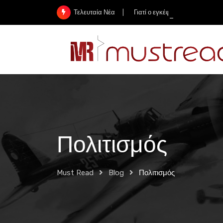
Skip
Γιατί ο εγκέφαλος του Αϊνστάι
Τελευταία Νέα
to
content
Πολιτισμός
Must Read
Blog
Πολιτισμός