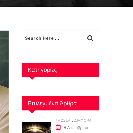
Κατηγορίες
Επιλεγμένα Άρθρα
,
ΓΛΏΣΣΑ
ΔΙΆΦΟΡΑ
8 Δεκεμβρίου