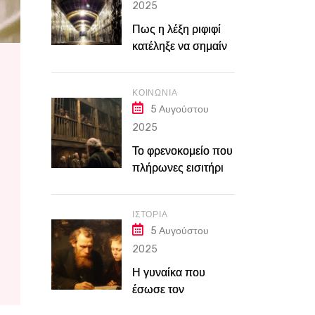
2025
Πως η λέξη ριφιφί
κατέληξε να σημαίνει
την τέλεια διάρρηξη
ΚΟΙΝΩΝΊΑ
5 Αυγούστου
2025
Το φρενοκομείο που
πλήρωνες εισιτήριο
για να χλευάσεις
τους ασθενείς. Η
ΙΣΤΟΡΊΑ
φρίκη του Bedlam
5 Αυγούστου
στο Λονδίνο του
2025
18ου αιώνα
Η γυναίκα που
έσωσε τον
Ντοστογιέφσκι όταν