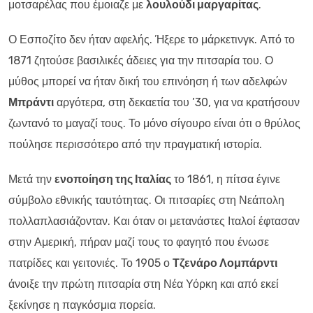
μοτσαρέλας που έμοιαζε με
λουλούδι μαργαρίτας
.
Ο Εσποζίτο δεν ήταν αφελής. Ήξερε το μάρκετινγκ. Από το
1871 ζητούσε βασιλικές άδειες για την πιτσαρία του. Ο
μύθος μπορεί να ήταν δική του επινόηση ή των αδελφών
Μπράντι
αργότερα, στη δεκαετία του ’30, για να κρατήσουν
ζωντανό το μαγαζί τους. Το μόνο σίγουρο είναι ότι ο θρύλος
πούλησε περισσότερο από την πραγματική ιστορία.
Μετά την
ενοποίηση της Ιταλίας
το 1861, η πίτσα έγινε
σύμβολο εθνικής ταυτότητας. Οι πιτσαρίες στη Νεάπολη
πολλαπλασιάζονταν. Και όταν οι μετανάστες Ιταλοί έφτασαν
στην Αμερική, πήραν μαζί τους το φαγητό που ένωσε
πατρίδες και γειτονιές. Το 1905 ο
Τζενάρο Λομπάρντι
άνοιξε την πρώτη πιτσαρία στη Νέα Υόρκη και από εκεί
ξεκίνησε η παγκόσμια πορεία.