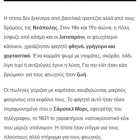
Η πίτσα δεν ξεκίνησε από βασιλικά τραπέζια αλλά από τους
δρόμους της
Νεάπολης
. Στον 18ο και 19ο αιώνα, η πόλη
έσφυζε από κόσμο και οι
λατσαρόνι
, οι φτωχότεροι
κάτοικοι, χρειάζονταν φαγητό
φθηνό, γρήγορο και
χορταστικό
. Ένα κομμάτι ψωμί με ντομάτες, σκόρδο, λάδι,
λίγο τυρί ή αντζούγιες έγινε η λύση. Για την ελίτ ήταν κάτι
βρώμικο· για τους φτωχούς ήταν
ζωή
.
Οι πωλητές γύριζαν με καρότσια, κουβαλώντας μικρούς
φούρνους στα κεφάλια τους. Το φαγητό αυτό ήταν τόσο
περιφρονημένο που ο
Σάμουελ Μορς
, εφευρέτης του
τηλέγραφου, το 1831 το χαρακτήρισε «αποκρουστικό κέικ
που μύριζε υπόνομο». Η πίτσα ήταν στίγμα για τους
πλούσιους αλλά στήριγμα για τους φτωχούς.