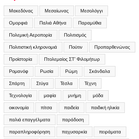
Μακεδόνας
Μεσαίωνας
Μεσολόγγι
Ομορφιά
Παλιά Αθήνα
Παραμύθια
Πολεμική Αεροπορία
Πολιτισμός
Πολιτιστική κληρονομιά
Πούτιν
Προπαρθενώνας
Προϊστορία
Πτολεμαίος ΣΤ’ Φιλομήτωρ
Ρομανόφ
Ρωσία
Ρώμη
Σκάνδαλα
Σπάρτη
Στύγα
Τέσλα
Τέχνη
Τεχνολογία
μαφία
μνήμη
μόδα
οικονομία
πίτσα
παιδεία
παιδική ηλικία
παλιά επαγγέλματα
παράδοση
παραπληροφόρηση
παχυσαρκία
πειράματα