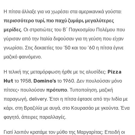
Η πίτσα άλλαξε για να χωρέσει στα αμερικανικά γούστα:
περισσότερο τυρί, πιο παχύ ζυμάρι, μεγαλύτερες
μερίδες
. Οι στρατιώτες του Β΄ Παγκοσμίου Πολέμου που
γύρισαν από την Ιταλία διψούσαν για τη γεύση που είχαν
γνωρίσει. Στις δεκαετίες του ’50 και του ’60 η πίτσα έγινε
μαζικό φαινόμενο.
Η τελική της μεταμόρφωση ήρθε με τις αλυσίδες:
Pizza
Hut
το 1958,
Domino’s
το 1960. Δεν πουλούσαν μόνο
πίτσες· πουλούσαν
πρότυπο
. Τυποποίηση, μαζική
παραγωγή, delivery. Έτσι η πίτσα έφτασε από την Ινδία με
κάρι, στη Βραζιλία με αυγά, στο Κουρασάο με γκούντα. Ένα
φαγητό, άπειρες παραλλαγές.
Γιατί λοιπόν κρατάμε τον μύθο της Μαργαρίτας; Επειδή οι