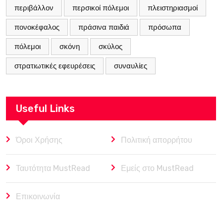
περιβάλλον
περσικοί πόλεμοι
πλειστηριασμοί
πονοκέφαλος
πράσινα παιδιά
πρόσωπα
πόλεμοι
σκόνη
σκύλος
στρατιωτικές εφευρέσεις
συναυλίες
Useful Links
Όροι Χρήσης
Πολιτική απορρήτου
Ταυτότητα MustRead
Εμείς στο MustRead
Επικοινωνία