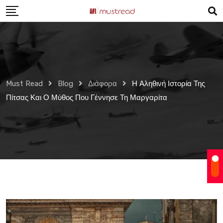
Skip
to
content
Must Read
Blog
Διάφορα
Η Αληθινή Ιστορία Της
Πίτσας Και Ο Μύθος Που Γέννησε Τη Μαργαρίτα