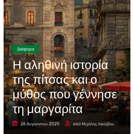
Διάφορα
Η αληθινή ιστορία
της πίτσας και ο
μύθος που γέννησε
τη μαργαρίτα
26 Αυγούστου 2025
από
Μιχάλης Ιακώβου