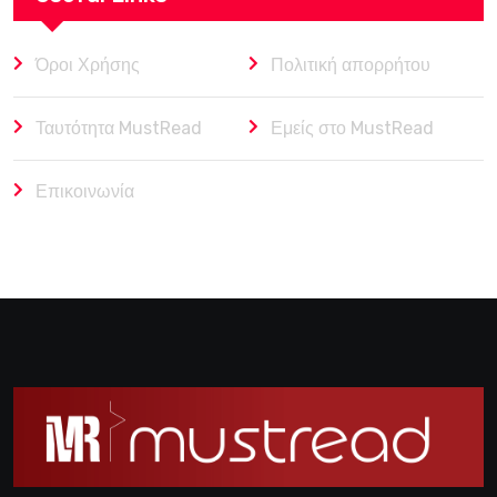
Όροι Χρήσης
Πολιτική απορρήτου
Ταυτότητα MustRead
Εμείς στο MustRead
Επικοινωνία