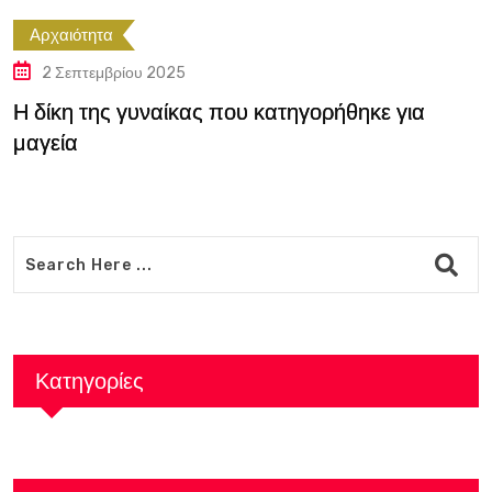
ότητα
Αρχαι
πτεμβρίου 2025
2 Σε
 της γυναίκας που κατηγορήθηκε για
Η δίκη
α
μαγεί
Κατηγορίες