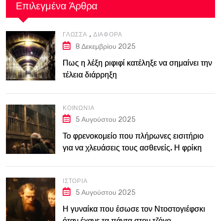
Επιλεγμένα Άρθρα
,
ΓΛΏΣΣΑ
ΔΙΆΦΟΡΑ
8 Δεκεμβρίου 2025
Πως η λέξη ριφιφί κατέληξε να σημαίνει την
τέλεια διάρρηξη
ΚΟΙΝΩΝΊΑ
5 Αυγούστου 2025
Το φρενοκομείο που πλήρωνες εισιτήριο
για να χλευάσεις τους ασθενείς. Η φρίκη
του Bedlam στο Λονδίνο του 18ου αιώνα
ΙΣΤΟΡΊΑ
5 Αυγούστου 2025
Η γυναίκα που έσωσε τον Ντοστογιέφσκι
όταν έχανε τα πάντα στον τζόγο