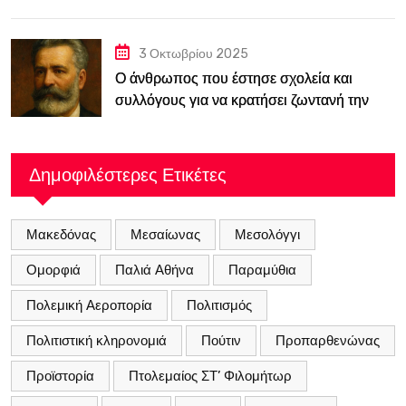
κατασκόπευε την ΕΣΣΔ
3 Οκτωβρίου 2025
Ο άνθρωπος που έστησε σχολεία και
συλλόγους για να κρατήσει ζωντανή την
ελληνική παιδεία μέσα στη Βουλγαρία του
19ου αιώνα
Δημοφιλέστερες Ετικέτες
Μακεδόνας
Μεσαίωνας
Μεσολόγγι
Ομορφιά
Παλιά Αθήνα
Παραμύθια
Πολεμική Αεροπορία
Πολιτισμός
Πολιτιστική κληρονομιά
Πούτιν
Προπαρθενώνας
Προϊστορία
Πτολεμαίος ΣΤ’ Φιλομήτωρ