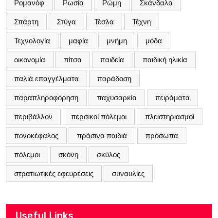
Ρομανόφ
Ρωσία
Ρώμη
Σκάνδαλα
Σπάρτη
Στύγα
Τέσλα
Τέχνη
Τεχνολογία
μαφία
μνήμη
μόδα
οικονομία
πίτσα
παιδεία
παιδική ηλικία
παλιά επαγγέλματα
παράδοση
παραπληροφόρηση
παχυσαρκία
πειράματα
περιβάλλον
περσικοί πόλεμοι
πλειστηριασμοί
πονοκέφαλος
πράσινα παιδιά
πρόσωπα
πόλεμοι
σκόνη
σκύλος
στρατιωτικές εφευρέσεις
συναυλίες
Useful Links