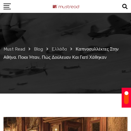
Skip
to
content
Must Read
Blog
Ελλάδα
Καπνοσυλλέκτες Στην
Αθήνα. Ποιοι Ήταν, Πώς Δούλευαν Και Γιατί Χάθηκαν