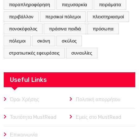
παραπληροφόρηση
παχυσαρκία
πειράματα
περιβάλλον
περσικοί πόλεμοι
πλειστηριασμοί
πονοκέφαλος
πράσινα παιδιά
πρόσωπα
πόλεμοι
σκόνη
σκύλος
στρατιωτικές εφευρέσεις
συναυλίες
Useful Links
Όροι Χρήσης
Πολιτική απορρήτου
Ταυτότητα MustRead
Εμείς στο MustRead
Επικοινωνία