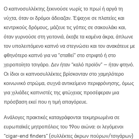
Ο καπνοσυλλέκτης ξεκινούσε νωρίς το πρωί ή αργά τη
νύχτα, όταν οι δρόμοι άδειαζαν. Έψαχνε σε πλατείες και
κεντρικούς δρόμους, μάζευε τις γόπες σε σακουλάκι και,
όταν γυρνούσε στη γειτονιά, έκοβε τα καμένα άκρα, άπλωνε
τον υπολειπόμενο καπνό να στεγνώσει και τον ανακάτευε με
φθηνότερο καπνό για να “σταθεί” στο στριφτό ή στο
χειροποίητο τσιγάρο. Δεν ήταν “καλό προϊόν” — ήταν φτηνό.
Οι ίδιοι οι καπνοσυλλέκτες βρίσκονταν στο χαμηλότερο
κοινωνικό στρώμα, συχνά αντικείμενο περιφρόνησης, όμως
για χιλιάδες καπνιστές της φτώχειας προσέφεραν μια
πρόσβαση εκεί που η τιμή απαγόρευε.
Ανάλογες πρακτικές καταγράφονται τεκμηριωμένα σε
ευρωπαϊκές μητροπόλεις του 19ου αιώνα: οι λεγόμενοι
“cigar-end finders” (συλλέκτες άκρων πούρων/τσιγάρων)