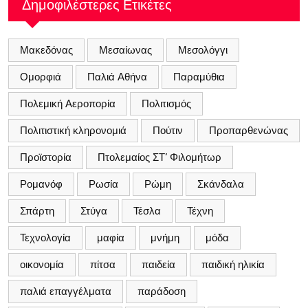
Δημοφιλέστερες Ετικέτες
Μακεδόνας
Μεσαίωνας
Μεσολόγγι
Ομορφιά
Παλιά Αθήνα
Παραμύθια
Πολεμική Αεροπορία
Πολιτισμός
Πολιτιστική κληρονομιά
Πούτιν
Προπαρθενώνας
Προϊστορία
Πτολεμαίος ΣΤ’ Φιλομήτωρ
Ρομανόφ
Ρωσία
Ρώμη
Σκάνδαλα
Σπάρτη
Στύγα
Τέσλα
Τέχνη
Τεχνολογία
μαφία
μνήμη
μόδα
οικονομία
πίτσα
παιδεία
παιδική ηλικία
παλιά επαγγέλματα
παράδοση