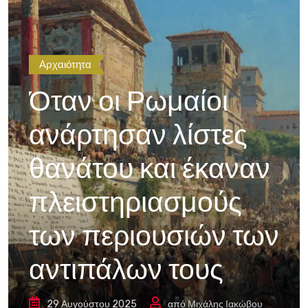
Αρχαιότητα
Όταν οι Ρωμαίοι
ανάρτησαν λίστες
θανάτου και έκαναν
πλειστηριασμούς
των περιουσιών των
αντιπάλων τους
29 Αυγούστου 2025
από
Μιχάλης Ιακώβου