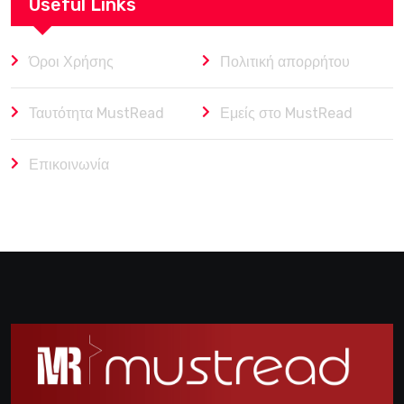
Useful Links
Όροι Χρήσης
Πολιτική απορρήτου
Ταυτότητα MustRead
Εμείς στο MustRead
Επικοινωνία