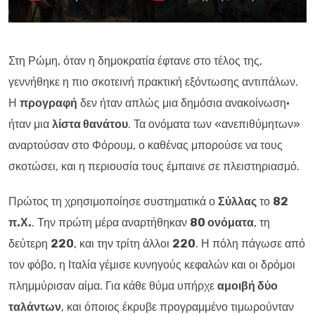
Στη Ρώμη, όταν η δημοκρατία έφτανε στο τέλος της,
γεννήθηκε η πιο σκοτεινή πρακτική εξόντωσης αντιπάλων.
Η
προγραφή
δεν ήταν απλώς μια δημόσια ανακοίνωση·
ήταν μια
λίστα θανάτου
. Τα ονόματα των «ανεπιθύμητων»
αναρτούσαν στο Φόρουμ, ο καθένας μπορούσε να τους
σκοτώσει, και η περιουσία τους έμπαινε σε πλειστηριασμό.
Πρώτος τη χρησιμοποίησε συστηματικά ο
Σύλλας
το
82
π.Χ.
. Την πρώτη μέρα αναρτήθηκαν
80 ονόματα
, τη
δεύτερη
220
, και την τρίτη άλλοι
220
. Η πόλη πάγωσε από
τον φόβο, η Ιταλία γέμισε κυνηγούς κεφαλών και οι δρόμοι
πλημμύρισαν αίμα. Για κάθε θύμα υπήρχε
αμοιβή δύο
ταλάντων
, και όποιος έκρυβε προγραμμένο τιμωρούνταν