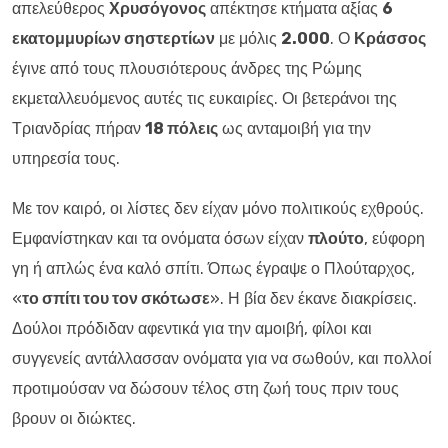
απελεύθερος
Χρυσόγονος
απέκτησε κτήματα αξίας
6
εκατομμυρίων σηστερτίων
με μόλις
2.000
. Ο
Κράσσος
έγινε από τους πλουσιότερους άνδρες της Ρώμης
εκμεταλλευόμενος αυτές τις ευκαιρίες. Οι βετεράνοι της
Τριανδρίας πήραν
18 πόλεις
ως ανταμοιβή για την
υπηρεσία τους.
Με τον καιρό, οι λίστες δεν είχαν μόνο πολιτικούς εχθρούς.
Εμφανίστηκαν και τα ονόματα όσων είχαν
πλούτο
, εύφορη
γη ή απλώς ένα καλό σπίτι. Όπως έγραψε ο Πλούταρχος,
«
το σπίτι του τον σκότωσε
». Η βία δεν έκανε διακρίσεις.
Δούλοι πρόδιδαν αφεντικά για την αμοιβή, φίλοι και
συγγενείς αντάλλασσαν ονόματα για να σωθούν, και πολλοί
προτιμούσαν να δώσουν τέλος στη ζωή τους πριν τους
βρουν οι διώκτες.