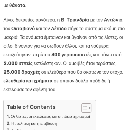
με
θάνατο
.
Λίγες δεκαετίες αργότερα, η
Β΄ Τριανδρία
με τον
Αντώνιο
,
τον
Οκταβιανό
και τον
Λέπιδο
πήγε το σύστημα ακόμη πιο
μακριά. Τα ονόματα έμπαιναν και βγαίναν από τις λίστες, οι
φίλοι δίνονταν για να σωθούν άλλοι, και τα νούμερα
εκτοξεύτηκαν: περίπου
300 γερουσιαστές
και πάνω από
2.000 ιππείς
εκτελέστηκαν. Οι αμοιβές ήταν τεράστιες:
25.000 δραχμές
σε ελεύθερο που θα σκότωνε τον στόχο,
ελευθερία και χρήματα
σε όποιον δούλο πρόδιδε ή
εκτελούσε τον αφέντη του.
Table of Contents
Οι λίστες, οι εκτελέσεις και οι πλειστηριασμοί
Η πολιτική και η επιβίωση