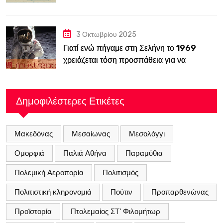
κατασκόπευε την ΕΣΣΔ
3 Οκτωβρίου 2025
Γιατί ενώ πήγαμε στη Σελήνη το 1969
χρειάζεται τόση προσπάθεια για να
ξαναπάμε;
Δημοφιλέστερες Ετικέτες
Μακεδόνας
Μεσαίωνας
Μεσολόγγι
Ομορφιά
Παλιά Αθήνα
Παραμύθια
Πολεμική Αεροπορία
Πολιτισμός
Πολιτιστική κληρονομιά
Πούτιν
Προπαρθενώνας
Προϊστορία
Πτολεμαίος ΣΤ’ Φιλομήτωρ