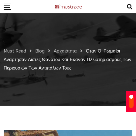
Skip
to
content
Must Read
Blog
Αρχαιότητα
Όταν Οι Ρωμαίοι
Ανάρτησαν Λίστες Θανάτου Και Έκαναν Πλειστηριασμούς Των
Περιουσιών Των Αντιπάλων Τους