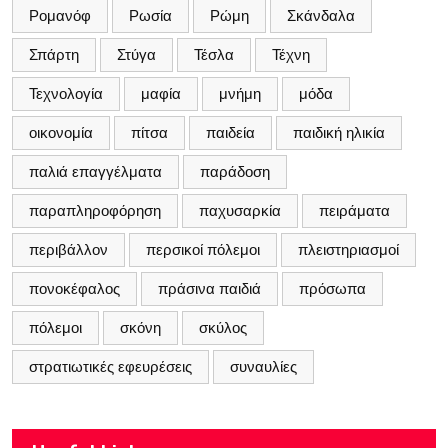
Ρομανόφ
Ρωσία
Ρώμη
Σκάνδαλα
Σπάρτη
Στύγα
Τέσλα
Τέχνη
Τεχνολογία
μαφία
μνήμη
μόδα
οικονομία
πίτσα
παιδεία
παιδική ηλικία
παλιά επαγγέλματα
παράδοση
παραπληροφόρηση
παχυσαρκία
πειράματα
περιβάλλον
περσικοί πόλεμοι
πλειστηριασμοί
πονοκέφαλος
πράσινα παιδιά
πρόσωπα
πόλεμοι
σκόνη
σκύλος
στρατιωτικές εφευρέσεις
συναυλίες