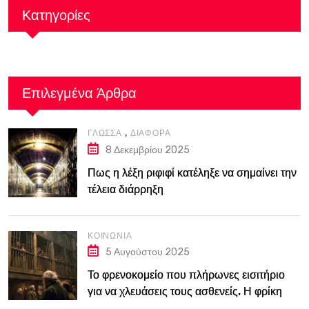
Κατηγορίες
Επιλεγμένα Άρθρα
,
ΓΛΏΣΣΑ
ΔΙΆΦΟΡΑ
8 Δεκεμβρίου 2025
Πως η λέξη ριφιφί κατέληξε να σημαίνει την
τέλεια διάρρηξη
ΚΟΙΝΩΝΊΑ
5 Αυγούστου 2025
Το φρενοκομείο που πλήρωνες εισιτήριο
για να χλευάσεις τους ασθενείς. Η φρίκη
του Bedlam στο Λονδίνο του 18ου αιώνα