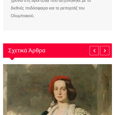
χρονιά στη SportDay που ασχολήθηκε με το
διεθνές ποδόσφαιρο και το ρεπορτάζ του
Ολυμπιακού.
Σχετικά Άρθρα