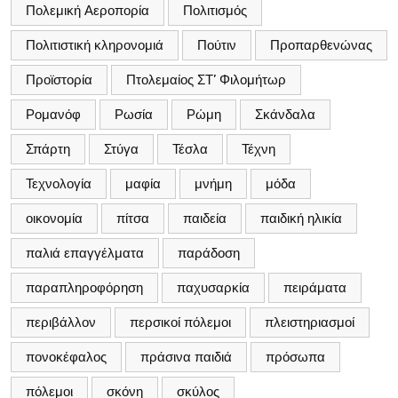
Πολεμική Αεροπορία
Πολιτισμός
Πολιτιστική κληρονομιά
Πούτιν
Προπαρθενώνας
Προϊστορία
Πτολεμαίος ΣΤ’ Φιλομήτωρ
Ρομανόφ
Ρωσία
Ρώμη
Σκάνδαλα
Σπάρτη
Στύγα
Τέσλα
Τέχνη
Τεχνολογία
μαφία
μνήμη
μόδα
οικονομία
πίτσα
παιδεία
παιδική ηλικία
παλιά επαγγέλματα
παράδοση
παραπληροφόρηση
παχυσαρκία
πειράματα
περιβάλλον
περσικοί πόλεμοι
πλειστηριασμοί
πονοκέφαλος
πράσινα παιδιά
πρόσωπα
πόλεμοι
σκόνη
σκύλος