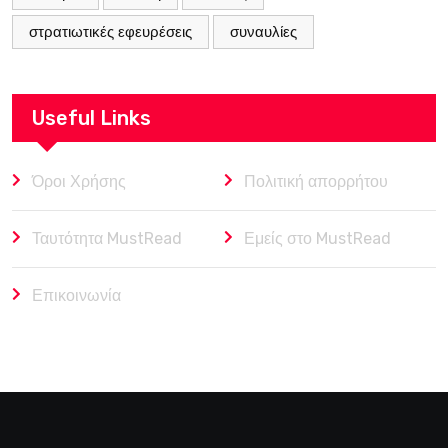
στρατιωτικές εφευρέσεις
συναυλίες
Useful Links
Όροι Χρήσης
Πολιτική απορρήτου
Ταυτότητα MustRead
Εμείς στο MustRead
Επικοινωνία