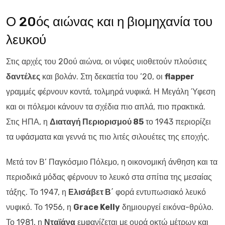
Ο 20ός αιώνας και η βιομηχανία του
λευκού
Στις αρχές του 20ού αιώνα, οι νύφες υιοθετούν πλούσιες
δαντέλες
και βολάν. Στη δεκαετία του ’20, οι
flapper
γραμμές φέρνουν κοντά, τολμηρά νυφικά. Η Μεγάλη Ύφεση
και οι πόλεμοι κάνουν τα σχέδια πιο απλά, πιο πρακτικά.
Στις ΗΠΑ, η
Διαταγή Περιορισμού 85
το 1943 περιορίζει
τα υφάσματα και γεννά τις πιο λιτές σιλουέτες της εποχής.
Μετά τον Β’ Παγκόσμιο Πόλεμο, η οικονομική άνθηση και τα
περιοδικά μόδας φέρνουν το λευκό στα σπίτια της μεσαίας
τάξης. Το 1947, η
Ελισάβετ Β΄
φορά εντυπωσιακό λευκό
νυφικό. Το 1956, η
Grace Kelly
δημιουργεί εικόνα-θρύλο.
Το 1981, η
Νταϊάνα
εμφανίζεται με ουρά οκτώ μέτρων και