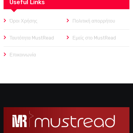
Useful Links
Όροι Χρήσης
Πολιτική απορρήτου
Ταυτότητα MustRead
Εμείς στο MustRead
Επικοινωνία