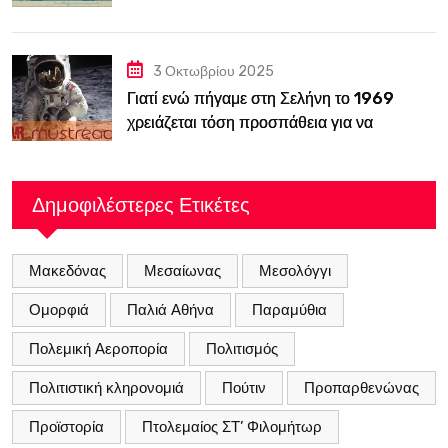
κατασκόπευε την ΕΣΣΔ
3 Οκτωβρίου 2025
Γιατί ενώ πήγαμε στη Σελήνη το 1969
χρειάζεται τόση προσπάθεια για να
ξαναπάμε;
Δημοφιλέστερες Ετικέτες
Μακεδόνας
Μεσαίωνας
Μεσολόγγι
Ομορφιά
Παλιά Αθήνα
Παραμύθια
Πολεμική Αεροπορία
Πολιτισμός
Πολιτιστική κληρονομιά
Πούτιν
Προπαρθενώνας
Προϊστορία
Πτολεμαίος ΣΤ’ Φιλομήτωρ