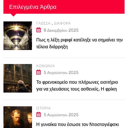
Επιλεγμένα Άρθρα
,
ΓΛΏΣΣΑ
ΔΙΆΦΟΡΑ
8 Δεκεμβρίου 2025
Πως η λέξη ριφιφί κατέληξε να σημαίνει την
τέλεια διάρρηξη
ΚΟΙΝΩΝΊΑ
5 Αυγούστου 2025
Το φρενοκομείο που πλήρωνες εισιτήριο
για να χλευάσεις τους ασθενείς. Η φρίκη
του Bedlam στο Λονδίνο του 18ου αιώνα
ΙΣΤΟΡΊΑ
5 Αυγούστου 2025
Η γυναίκα που έσωσε τον Ντοστογιέφσκι