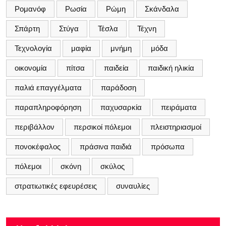
Ρομανόφ
Ρωσία
Ρώμη
Σκάνδαλα
Σπάρτη
Στύγα
Τέσλα
Τέχνη
Τεχνολογία
μαφία
μνήμη
μόδα
οικονομία
πίτσα
παιδεία
παιδική ηλικία
παλιά επαγγέλματα
παράδοση
παραπληροφόρηση
παχυσαρκία
πειράματα
περιβάλλον
περσικοί πόλεμοι
πλειστηριασμοί
πονοκέφαλος
πράσινα παιδιά
πρόσωπα
πόλεμοι
σκόνη
σκύλος
στρατιωτικές εφευρέσεις
συναυλίες