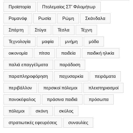
Προϊστορία
Πτολεμαίος ΣΤ’ Φιλομήτωρ
Ρομανόφ
Ρωσία
Ρώμη
Σκάνδαλα
Σπάρτη
Στύγα
Τέσλα
Τέχνη
Τεχνολογία
μαφία
μνήμη
μόδα
οικονομία
πίτσα
παιδεία
παιδική ηλικία
παλιά επαγγέλματα
παράδοση
παραπληροφόρηση
παχυσαρκία
πειράματα
περιβάλλον
περσικοί πόλεμοι
πλειστηριασμοί
πονοκέφαλος
πράσινα παιδιά
πρόσωπα
πόλεμοι
σκόνη
σκύλος
στρατιωτικές εφευρέσεις
συναυλίες