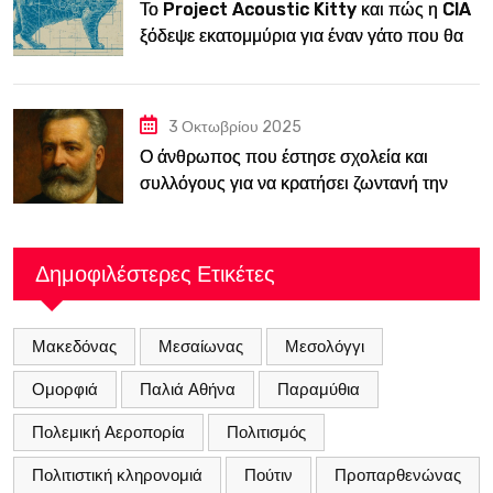
Το Project Acoustic Kitty και πώς η CIA
ξόδεψε εκατομμύρια για έναν γάτο που θα
κατασκόπευε την ΕΣΣΔ
3 Οκτωβρίου 2025
Ο άνθρωπος που έστησε σχολεία και
συλλόγους για να κρατήσει ζωντανή την
ελληνική παιδεία μέσα στη Βουλγαρία του
19ου αιώνα
Δημοφιλέστερες Ετικέτες
Μακεδόνας
Μεσαίωνας
Μεσολόγγι
Ομορφιά
Παλιά Αθήνα
Παραμύθια
Πολεμική Αεροπορία
Πολιτισμός
Πολιτιστική κληρονομιά
Πούτιν
Προπαρθενώνας