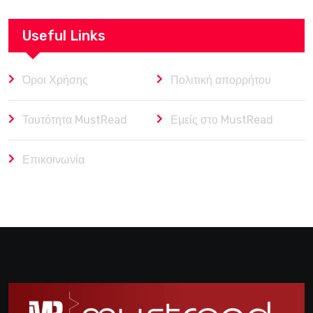
Useful Links
Όροι Χρήσης
Πολιτική απορρήτου
Ταυτότητα MustRead
Εμείς στο MustRead
Επικοινωνία