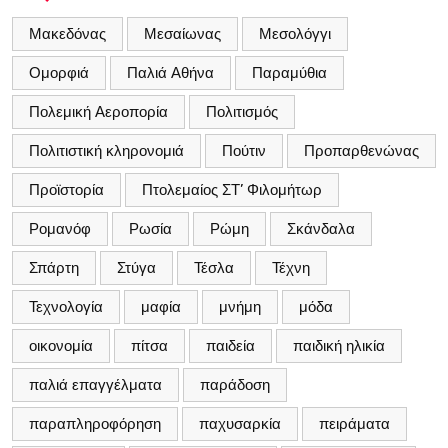
Μακεδόνας
Μεσαίωνας
Μεσολόγγι
Ομορφιά
Παλιά Αθήνα
Παραμύθια
Πολεμική Αεροπορία
Πολιτισμός
Πολιτιστική κληρονομιά
Πούτιν
Προπαρθενώνας
Προϊστορία
Πτολεμαίος ΣΤ’ Φιλομήτωρ
Ρομανόφ
Ρωσία
Ρώμη
Σκάνδαλα
Σπάρτη
Στύγα
Τέσλα
Τέχνη
Τεχνολογία
μαφία
μνήμη
μόδα
οικονομία
πίτσα
παιδεία
παιδική ηλικία
παλιά επαγγέλματα
παράδοση
παραπληροφόρηση
παχυσαρκία
πειράματα