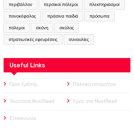
περιβάλλον
περσικοί πόλεμοι
πλειστηριασμοί
πονοκέφαλος
πράσινα παιδιά
πρόσωπα
πόλεμοι
σκόνη
σκύλος
στρατιωτικές εφευρέσεις
συναυλίες
Useful Links
Όροι Χρήσης
Πολιτική απορρήτου
Ταυτότητα MustRead
Εμείς στο MustRead
Επικοινωνία