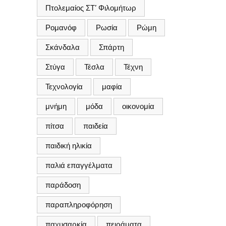
Πτολεμαίος ΣΤ’ Φιλομήτωρ
Ρομανόφ
Ρωσία
Ρώμη
Σκάνδαλα
Σπάρτη
Στύγα
Τέσλα
Τέχνη
Τεχνολογία
μαφία
μνήμη
μόδα
οικονομία
πίτσα
παιδεία
παιδική ηλικία
παλιά επαγγέλματα
παράδοση
παραπληροφόρηση
παχυσαρκία
πειράματα