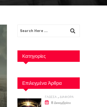
Κατηγορίες
Επιλεγμένα Άρθρα
,
ΓΛΏΣΣΑ
ΔΙΆΦΟΡΑ
8 Δεκεμβρίου