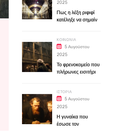
2025
Πως η λέξη ριφιφί
κατέληξε να σημαίνει
την τέλεια διάρρηξη
ΚΟΙΝΩΝΊΑ
5 Αυγούστου
2025
Το φρενοκομείο που
πλήρωνες εισιτήριο
για να χλευάσεις
τους ασθενείς. Η
ΙΣΤΟΡΊΑ
φρίκη του Bedlam
5 Αυγούστου
στο Λονδίνο του
2025
18ου αιώνα
Η γυναίκα που
έσωσε τον
Ντοστογιέφσκι όταν