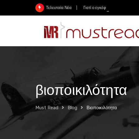
Skip
Γιατί ο εγκέφαλος του Αϊνστάι
Τελευταία Νέα
to
content
βιοποικιλότητα
Must Read
Blog
Βιοποικιλότητα