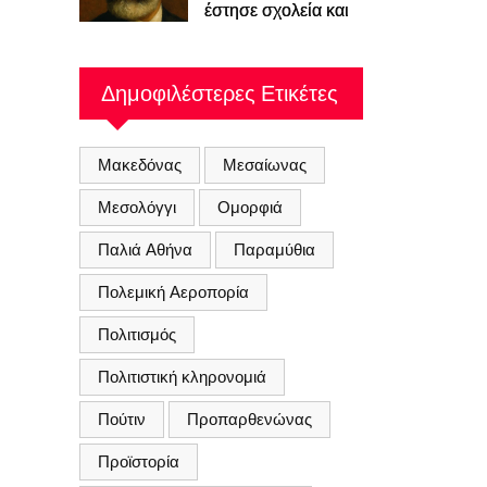
έστησε σχολεία και
συλλόγους για να
κρατήσει ζωντανή
την ελληνική παιδεία
Δημοφιλέστερες Ετικέτες
μέσα στη Βουλγαρία
του 19ου αιώνα
Μακεδόνας
Μεσαίωνας
Μεσολόγγι
Ομορφιά
Παλιά Αθήνα
Παραμύθια
Πολεμική Αεροπορία
Πολιτισμός
Πολιτιστική κληρονομιά
Πούτιν
Προπαρθενώνας
Προϊστορία