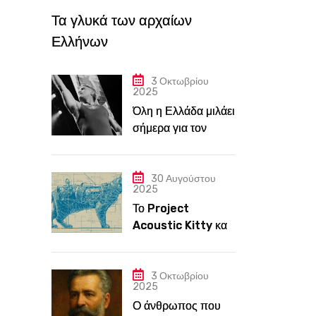
Τα γλυκά των αρχαίων
Ελλήνων
3 Οκτωβρίου
2025
Όλη η Ελλάδα μιλάει
σήμερα για τον
Robbie Williams,
στην Αμερική όμως
λίγοι τον ξέρουν
30 Αυγούστου
2025
Το Project
Acoustic Kitty και
πώς η CIA ξόδεψε
εκατομμύρια για
έναν γάτο που θα
3 Οκτωβρίου
2025
κατασκόπευε την
Ο άνθρωπος που
ΕΣΣΔ