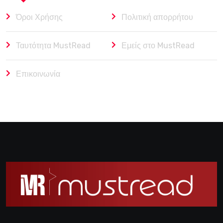
Όροι Χρήσης
Πολιτική απορρήτου
Ταυτότητα MustRead
Εμείς στο MustRead
Επικοινωνία