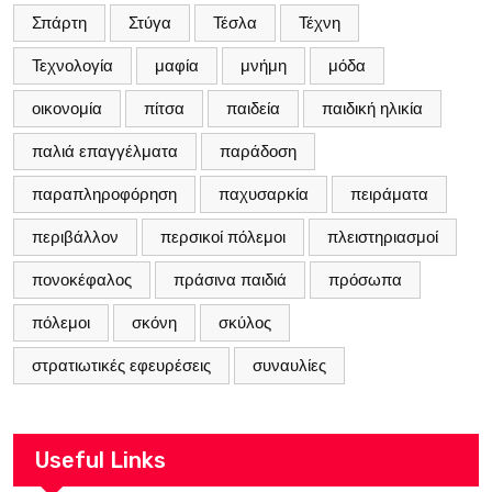
Σπάρτη
Στύγα
Τέσλα
Τέχνη
Τεχνολογία
μαφία
μνήμη
μόδα
οικονομία
πίτσα
παιδεία
παιδική ηλικία
παλιά επαγγέλματα
παράδοση
παραπληροφόρηση
παχυσαρκία
πειράματα
περιβάλλον
περσικοί πόλεμοι
πλειστηριασμοί
πονοκέφαλος
πράσινα παιδιά
πρόσωπα
πόλεμοι
σκόνη
σκύλος
στρατιωτικές εφευρέσεις
συναυλίες
Useful Links