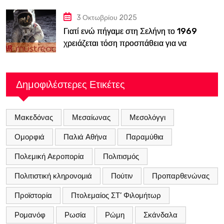
3 Οκτωβρίου 2025
Γιατί ενώ πήγαμε στη Σελήνη το 1969
χρειάζεται τόση προσπάθεια για να
ξαναπάμε;
Δημοφιλέστερες Ετικέτες
Μακεδόνας
Μεσαίωνας
Μεσολόγγι
Ομορφιά
Παλιά Αθήνα
Παραμύθια
Πολεμική Αεροπορία
Πολιτισμός
Πολιτιστική κληρονομιά
Πούτιν
Προπαρθενώνας
Προϊστορία
Πτολεμαίος ΣΤ’ Φιλομήτωρ
Ρομανόφ
Ρωσία
Ρώμη
Σκάνδαλα